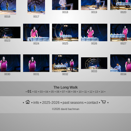
0018
0019
0020
0016
0017
0023
0024
0025
0026
0027
0033
0030
0031
0032
0034
The Long Walk
01
•
•
02
•
03
•
04
•
05
•
06
•
07
•
08
•
09
•
10
•
11
•
12
•
13
•
14
•
h
[
•
•
info
•
2025-2026
•
past seasons
•
contact
•
•
©
2026 david bachman