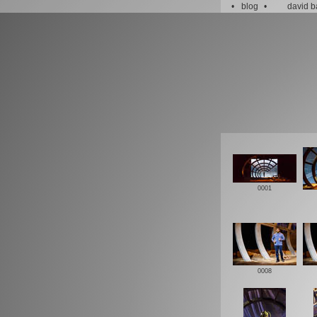
•
blog
•
david 
0001
0008