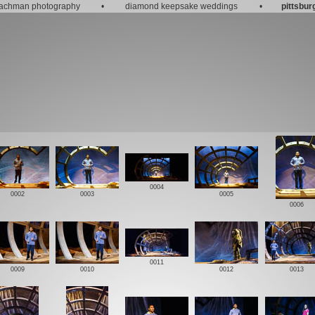
bachman photography
•
diamond keepsake weddings
•
pittsbur
0004
0002
0003
0005
0006
0011
0009
0010
0012
0013