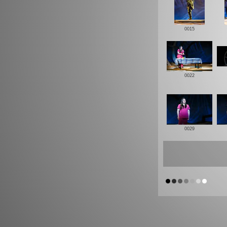
0015
0022
0029