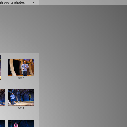
gh opera photos
•
0007
0014