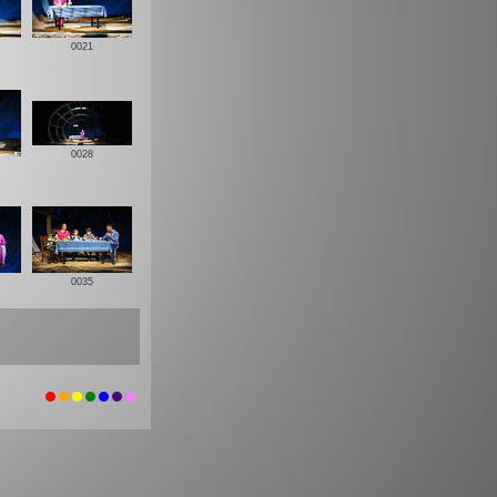
0021
0028
0035