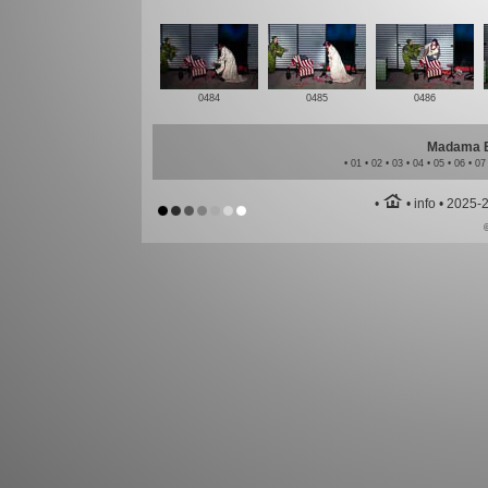
0484
0485
0486
Madama Bu
•
01
•
02
•
03
•
04
•
05
•
06
•
07
h
•
•
info
•
2025-